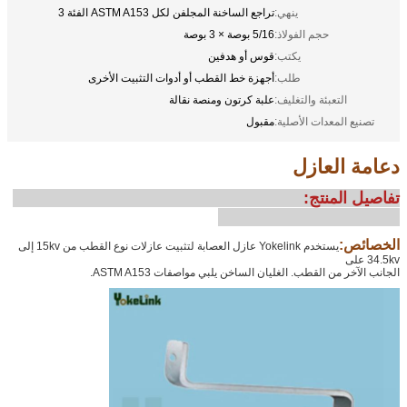
ينهي:
تراجع الساخنة المجلفن لكل ASTM A153 الفئة 3
حجم الفولاذ:
5/16 بوصة × 3 بوصة
يكتب:
قوس أو هدفين
طلب:
أجهزة خط القطب أو أدوات التثبيت الأخرى
التعبئة والتغليف:
علبة كرتون ومنصة نقالة
تصنيع المعدات الأصلية:
مقبول
دعامة العازل
تفاصيل المنتج:
الخصائص:
يستخدم Yokelink عازل العصابة لتثبيت عازلات نوع القطب من 15kv إلى
34.5kv على
الجانب الآخر من القطب. الغليان الساخن يلبي مواصفات ASTM A153.