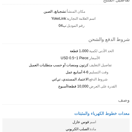
مكان المنشأ:
تشجيانغ، الصين
اسم العلامة التجارية:
YokeLink
رقم الموديل:
ب04
شروط الدفع والشحن
الحد الأدنى لكمية:
1،000 قطعة
الأسعار:
USD 0.5~1 Piece
تفاصيل التغليف:
كرتون ومنصات أو حسب متطلبات العميل
وقت التسليم:
4-6 أسابيع عمل
شروط الدفع:
الاعتماد المستندي، تي/تي
القدرة على العرض:
10,000 قطعة/أسبوع
وصف
معدات خطوط الكهرباء والمثبتات
اسم:
قوس عازل
مادة:
الصلب الكربوني