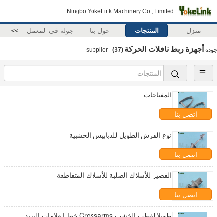
Ningbo YokeLink Machinery Co., Limited
منزل
المنتجات
حول بنا
جولة في المعمل
>>
أجهزة ربط ناقلات الحركة
جودة
supplier.
(37)
المفتاحات
اتصل بنا
نوع القرش الطويل للدبابيس الخشبية
اتصل بنا
القصير للأسلاك الصلبة للأسلاك المتقاطعة
اتصل بنا
طويلا لقطب الخشب Crossarms خط العلامات البريد