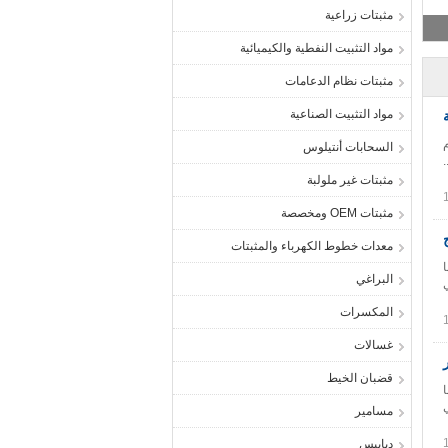
مثبتات زراعية
مواد التثبيت النفطية والكيميائية
مثبتات نظام الدعامات
مواد التثبيت الصناعية
م
السحابات أنتيلوس
.
مثبتات غير ملولبة
مثبتات OEM ومخصصة
معدات خطوط الكهرباء والمثبتات
ا
البراغي
المكسرات
غسالات
قضبان الخيط
ا
مسامير
دبابيس